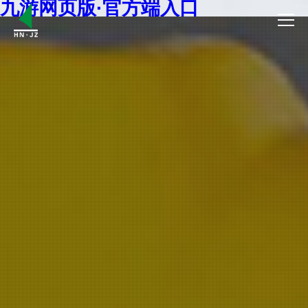
九游网页版·官方端入口
首 页
关于我们
产品介绍
产品手册下载
新闻资讯
服务支持
九游网页版·官方端入口-九游（中国）